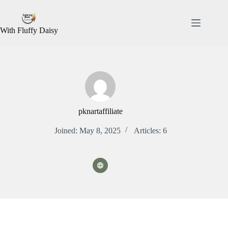
Skip
to
content
With Fluffy Daisy
pknartaffiliate
Joined: May 8, 2025
Articles: 6